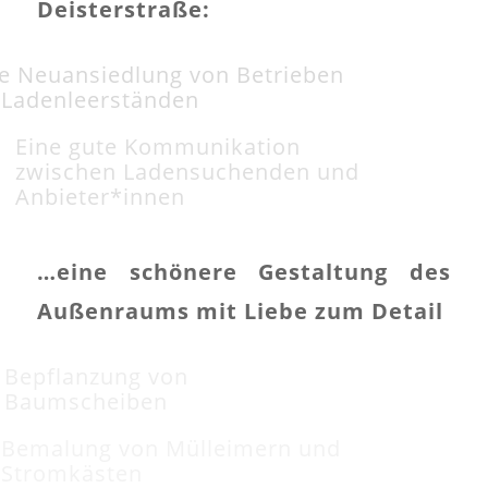
Deisterstraße:
e Neuansiedlung von Betrieben
 Ladenleerständen
Eine gute Kommunikation
zwischen Ladensuchenden und
Anbieter*innen
…eine schönere Gestaltung des
Außenraums mit Liebe zum Detail
Bepflanzung von
Baumscheiben
Bemalung von Mülleimern und
Stromkästen