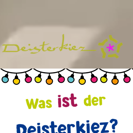
ist
der
Was
Deisterkiez?